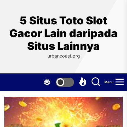
Skip
to
the
5 Situs Toto Slot
content
Gacor Lain daripada
Situs Lainnya
urbancoast.org
Menu