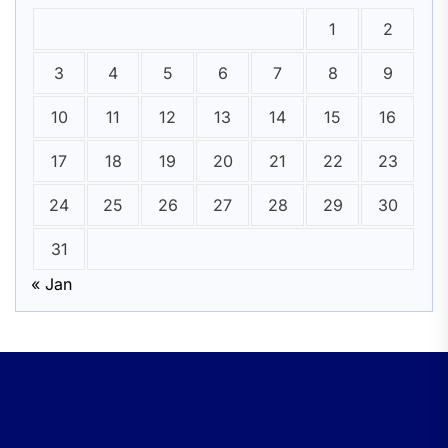
1
2
3
4
5
6
7
8
9
10
11
12
13
14
15
16
17
18
19
20
21
22
23
24
25
26
27
28
29
30
31
« Jan