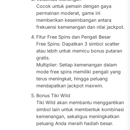
Cocok untuk pemain dengan gaya
permainan moderat, game ini
memberikan keseimbangan antara
frekuensi kemenangan dan nilai jackpot.
Fitur Free Spins dan Pengali Besar
Free Spins: Dapatkan 3 simbol scatter
atau lebih untuk memicu bonus putaran
gratis.
Multiplier: Setiap kemenangan dalam
mode free spins memiliki pengali yang
terus meningkat, hingga peluang
mendapatkan jackpot maxwin.
Bonus Tiki Wild
Tiki Wild akan membantu menggantikan
simbol lain untuk membentuk kombinasi
kemenangan, sekaligus meningkatkan
peluang Anda meraih hadiah besar.