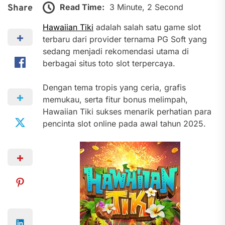
Read Time:
3 Minute, 2 Second
Share
Hawaiian Tiki
adalah salah satu game slot
terbaru dari provider ternama PG Soft yang
sedang menjadi rekomendasi utama di
berbagai situs toto slot terpercaya.
Dengan tema tropis yang ceria, grafis
memukau, serta fitur bonus melimpah,
Hawaiian Tiki sukses menarik perhatian para
pencinta slot online pada awal tahun 2025.