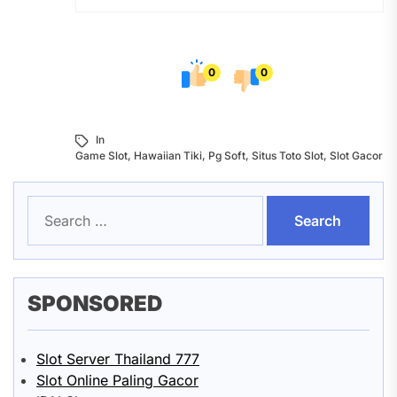
0
0
In
Game Slot
,
Hawaiian Tiki
,
Pg Soft
,
Situs Toto Slot
,
Slot Gacor
Search
for:
SPONSORED
Slot Server Thailand 777
Slot Online Paling Gacor