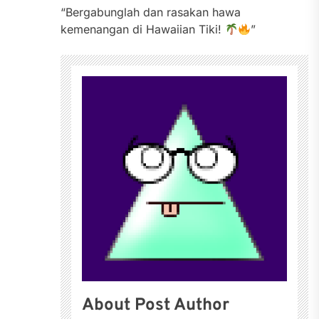
“Bergabunglah dan rasakan hawa
kemenangan di Hawaiian Tiki!
”
About Post Author